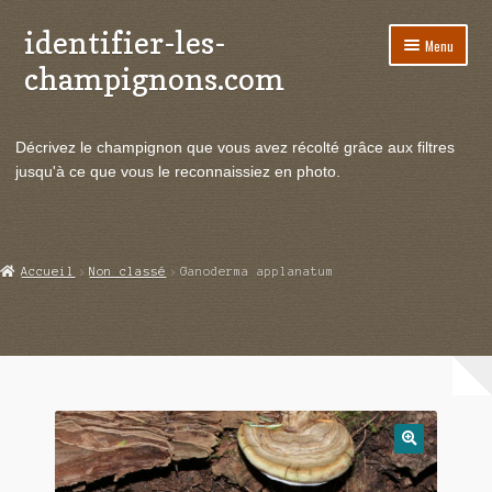
identifier-les-
Aller
Aller
Menu
à
au
champignons.com
la
contenu
navigation
Ouvrir
Espèces de champignons
le
Décrivez le champignon que vous avez récolté grâce aux filtres
menu
Ouvrir
Actualités
jusqu'à ce que vous le reconnaissiez en photo.
enfant
le
menu
Ouvrir
Poussées en temps réel
enfant
le
menu
Ouvrir
Echanges et contacts
Accueil
Non classé
Ganoderma applanatum
enfant
le
menu
Ouvrir
Mycologie
enfant
le
menu
enfant