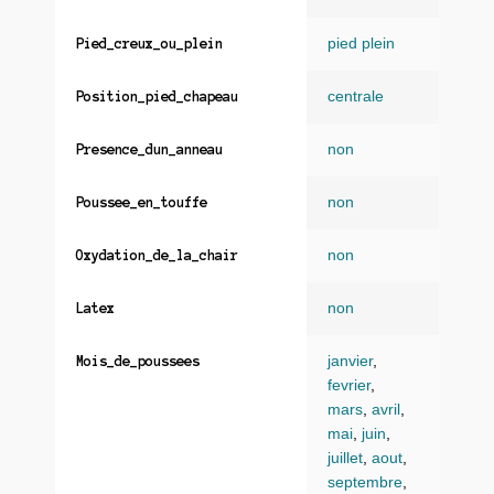
pied plein
Pied_creux_ou_plein
centrale
Position_pied_chapeau
non
Presence_dun_anneau
non
Poussee_en_touffe
non
Oxydation_de_la_chair
non
Latex
janvier
,
Mois_de_poussees
fevrier
,
mars
,
avril
,
mai
,
juin
,
juillet
,
aout
,
septembre
,