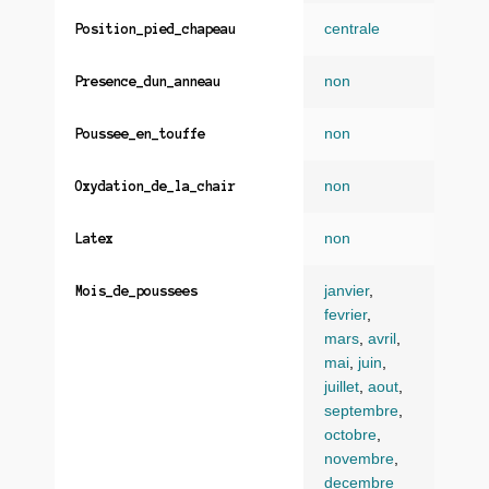
centrale
Position_pied_chapeau
non
Presence_dun_anneau
non
Poussee_en_touffe
non
Oxydation_de_la_chair
non
Latex
janvier
,
Mois_de_poussees
fevrier
,
mars
,
avril
,
mai
,
juin
,
juillet
,
aout
,
septembre
,
octobre
,
novembre
,
decembre