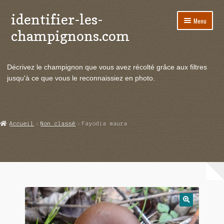
identifier-les-
Aller
Aller
Menu
à
au
champignons.com
la
contenu
navigation
Ouvrir
Espèces de champignons
le
Décrivez le champignon que vous avez récolté grâce aux filtres
menu
Ouvrir
Actualités
jusqu'à ce que vous le reconnaissiez en photo.
enfant
le
menu
Ouvrir
Poussées en temps réel
enfant
le
menu
Ouvrir
Echanges et contacts
Accueil
Non classé
Fayodia maura
enfant
le
menu
Ouvrir
Mycologie
enfant
le
menu
enfant