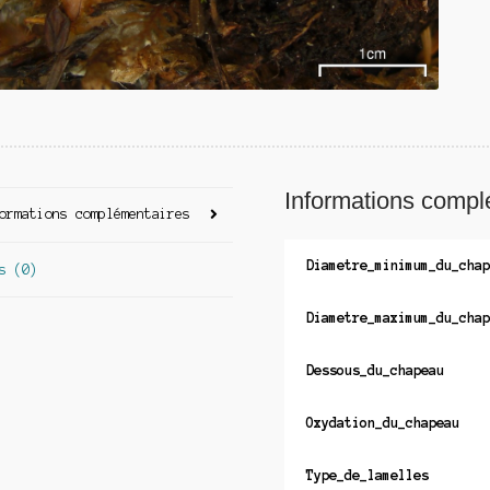
Informations compl
ormations complémentaires
Diametre_minimum_du_chap
s (0)
Diametre_maximum_du_chap
Dessous_du_chapeau
Oxydation_du_chapeau
Type_de_lamelles