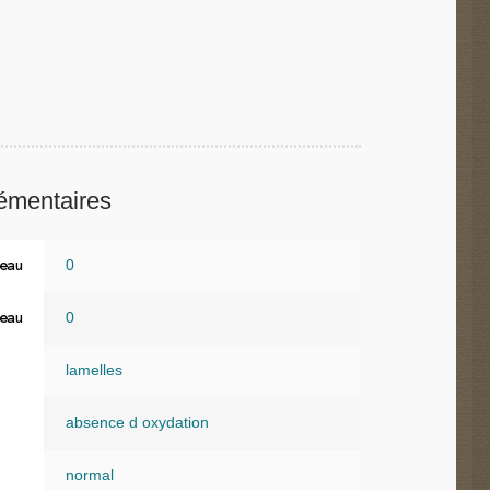
émentaires
0
eau
0
eau
lamelles
absence d oxydation
normal