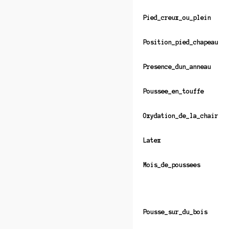
Pied_creux_ou_plein
Position_pied_chapeau
Presence_dun_anneau
Poussee_en_touffe
Oxydation_de_la_chair
Latex
Mois_de_poussees
Pousse_sur_du_bois