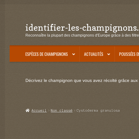
identifier-les-champignons
Aller
Aller
à
au
Reconnaître la plupart des champignons d'Europe grâce à des filtre
la
contenu
navigation
ESPÈCES DE CHAMPIGNONS
ACTUALITÉS
POUSSÉES E
Décrivez le champignon que vous avez récolté grâce aux f
Accueil
Non classé
Cystoderma granulosa