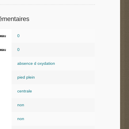
émentaires
0
eau
0
eau
absence d oxydation
pied plein
centrale
non
non