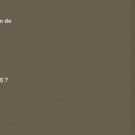
n de
t) ?