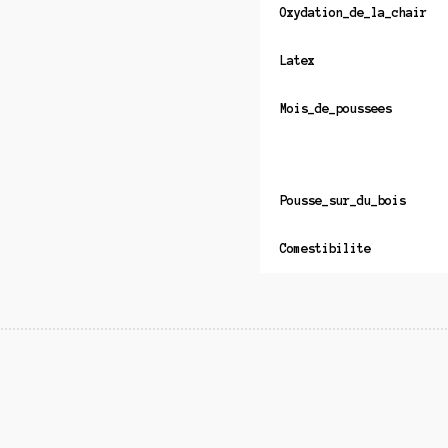
Oxydation_de_la_chair
Latex
Mois_de_poussees
Pousse_sur_du_bois
Comestibilite