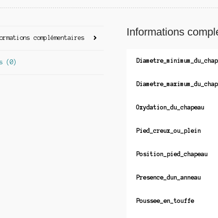
Informations compl
ormations complémentaires
Diametre_minimum_du_chap
s (0)
Diametre_maximum_du_chap
Oxydation_du_chapeau
Pied_creux_ou_plein
Position_pied_chapeau
Presence_dun_anneau
Poussee_en_touffe