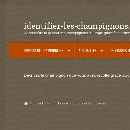
identifier-les-champignons
Aller
Aller
à
au
Reconnaître la plupart des champignons d'Europe grâce à des filtre
la
contenu
navigation
ESPÈCES DE CHAMPIGNONS
ACTUALITÉS
POUSSÉES E
Décrivez le champignon que vous avez récolté grâce aux f
Accueil
Non classé
Cudoniella clavus