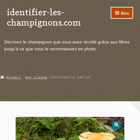
identifier-les-
Aller
Aller
Menu
à
au
champignons.com
la
contenu
navigation
Ouvrir
Espèces de champignons
le
Décrivez le champignon que vous avez récolté grâce aux filtres
menu
Ouvrir
Actualités
jusqu'à ce que vous le reconnaissiez en photo.
enfant
le
menu
Ouvrir
Poussées en temps réel
enfant
le
menu
Ouvrir
Echanges et contacts
Accueil
Non classé
Cortinarius varius
enfant
le
menu
Ouvrir
Mycologie
enfant
le
menu
enfant