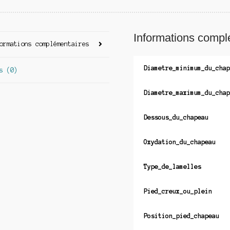
Informations compl
ormations complémentaires
Diametre_minimum_du_chap
s (0)
Diametre_maximum_du_chap
Dessous_du_chapeau
Oxydation_du_chapeau
Type_de_lamelles
Pied_creux_ou_plein
Position_pied_chapeau