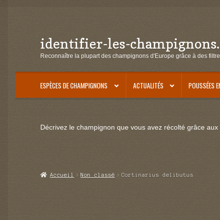
identifier-les-champignons
Aller
Aller
à
au
Reconnaître la plupart des champignons d'Europe grâce à des filtre
la
contenu
navigation
ESPÈCES DE CHAMPIGNONS
ACTUALITÉS
POUSSÉES E
Décrivez le champignon que vous avez récolté grâce aux f
Accueil
Non classé
Cortinarius delibutus