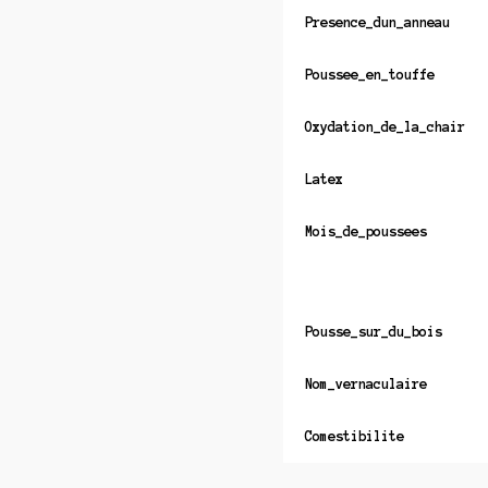
Presence_dun_anneau
Poussee_en_touffe
Oxydation_de_la_chair
Latex
Mois_de_poussees
Pousse_sur_du_bois
Nom_vernaculaire
Comestibilite