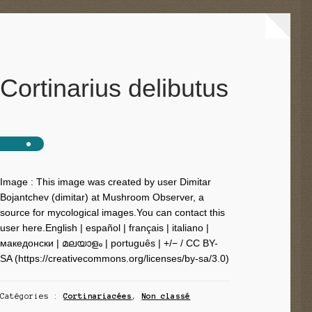
Cortinarius delibutus
Image : This image was created by user Dimitar
Bojantchev (dimitar) at Mushroom Observer, a
source for mycological images.You can contact this
user here.English | español | français | italiano |
македонски | മലയാളം | português | +/− / CC BY-
SA (https://creativecommons.org/licenses/by-sa/3.0)
Catégories :
Cortinariacées
,
Non classé