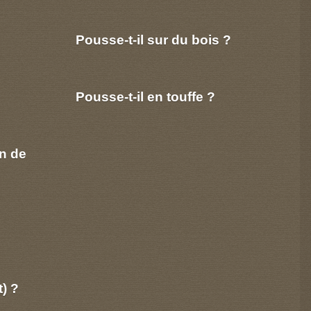
Pousse-t-il sur du bois ?
Pousse-t-il en touffe ?
n de
t) ?