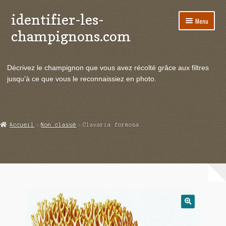
identifier-les-
Aller
Aller
Menu
à
au
champignons.com
la
contenu
navigation
Ouvrir
Espèces de champignons
le
Décrivez le champignon que vous avez récolté grâce aux filtres
menu
Ouvrir
Actualités
jusqu'à ce que vous le reconnaissiez en photo.
enfant
le
menu
Ouvrir
Poussées en temps réel
enfant
le
menu
Ouvrir
Echanges et contacts
Accueil
Non classé
Clavaria formosa
enfant
le
menu
Ouvrir
Mycologie
enfant
le
menu
enfant