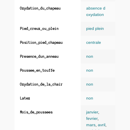
absence d
Oxydation_du_chapeau
oxydation
pied plein
Pied_creux_ou_plein
centrale
Position_pied_chapeau
non
Presence_dun_anneau
non
Poussee_en_touffe
non
Oxydation_de_la_chair
non
Latex
janvier
,
Mois_de_poussees
fevrier
,
mars
,
avril
,