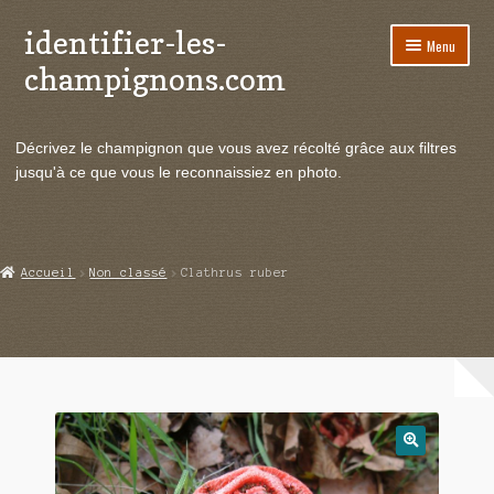
identifier-les-
Aller
Aller
Menu
à
au
champignons.com
la
contenu
navigation
Ouvrir
Espèces de champignons
le
Décrivez le champignon que vous avez récolté grâce aux filtres
menu
Ouvrir
Actualités
jusqu'à ce que vous le reconnaissiez en photo.
enfant
le
menu
Ouvrir
Poussées en temps réel
enfant
le
menu
Ouvrir
Echanges et contacts
Accueil
Non classé
Clathrus ruber
enfant
le
menu
Ouvrir
Mycologie
enfant
le
menu
enfant