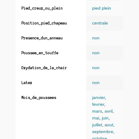
pied plein
Pied_creux_ou_plein
centrale
Position_pied_chapeau
non
Presence_dun_anneau
non
Poussee_en_touffe
non
Oxydation_de_la_chair
non
Latex
janvier
,
Mois_de_poussees
fevrier
,
mars
,
avril
,
mai
,
juin
,
juillet
,
aout
,
septembre
,
octobre
,