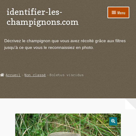
identifier-les-
Aller
Aller
Menu
à
au
champignons.com
la
contenu
navigation
Ouvrir
Espèces de champignons
le
Décrivez le champignon que vous avez récolté grâce aux filtres
menu
Ouvrir
Actualités
jusqu'à ce que vous le reconnaissiez en photo.
enfant
le
menu
Ouvrir
Poussées en temps réel
enfant
le
menu
Ouvrir
Echanges et contacts
Accueil
Non classé
Boletus viscidus
enfant
le
menu
Ouvrir
Mycologie
enfant
le
menu
enfant