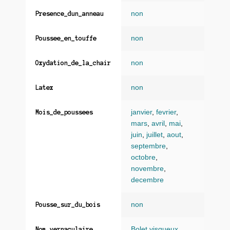
non
Presence_dun_anneau
non
Poussee_en_touffe
non
Oxydation_de_la_chair
non
Latex
janvier
,
fevrier
,
Mois_de_poussees
mars
,
avril
,
mai
,
juin
,
juillet
,
aout
,
septembre
,
octobre
,
novembre
,
decembre
non
Pousse_sur_du_bois
Bolet visqueux
Nom_vernaculaire