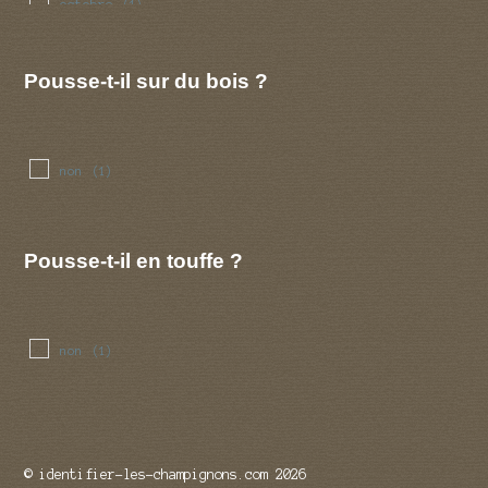
octobre
(1)
novembre
(1)
decembre
(1)
Pousse-t-il sur du bois ?
non
(1)
Pousse-t-il en touffe ?
non
(1)
© identifier-les-champignons.com 2026