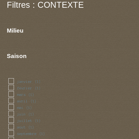
Filtres : CONTEXTE
Milieu
Saison
janvier
(1)
fevrier
(1)
mars
(1)
avril
(1)
mai
(1)
juin
(1)
juillet
(1)
aout
(1)
septembre
(1)