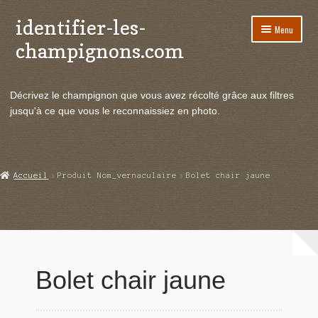
identifier-les-
Aller
Aller
Menu
à
au
champignons.com
la
contenu
navigation
Ouvrir
Espèces de champignons
le
Décrivez le champignon que vous avez récolté grâce aux filtres
menu
Ouvrir
Actualités
jusqu'à ce que vous le reconnaissiez en photo.
enfant
le
menu
Ouvrir
Poussées en temps réel
enfant
le
menu
Ouvrir
Echanges et contacts
Accueil
Produit Nom_vernaculaire
Bolet chair jaune
enfant
le
menu
Ouvrir
Mycologie
enfant
le
menu
enfant
Bolet chair jaune