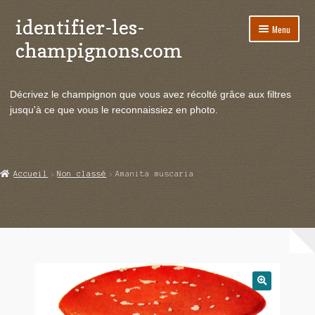
identifier-les-
Aller
Aller
Menu
à
au
champignons.com
la
contenu
navigation
Ouvrir
Espèces de champignons
le
Décrivez le champignon que vous avez récolté grâce aux filtres
menu
Ouvrir
Actualités
jusqu'à ce que vous le reconnaissiez en photo.
enfant
le
menu
Ouvrir
Poussées en temps réel
enfant
le
menu
Ouvrir
Echanges et contacts
Accueil
Non classé
Amanita muscaria
enfant
le
menu
Ouvrir
Mycologie
enfant
le
menu
enfant