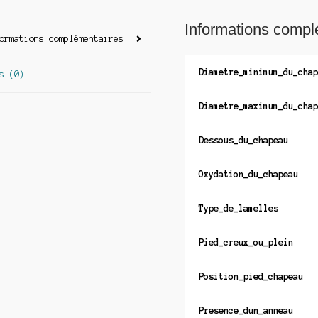
Informations compl
ormations complémentaires
Diametre_minimum_du_chap
s (0)
Diametre_maximum_du_chap
Dessous_du_chapeau
Oxydation_du_chapeau
Type_de_lamelles
Pied_creux_ou_plein
Position_pied_chapeau
Presence_dun_anneau