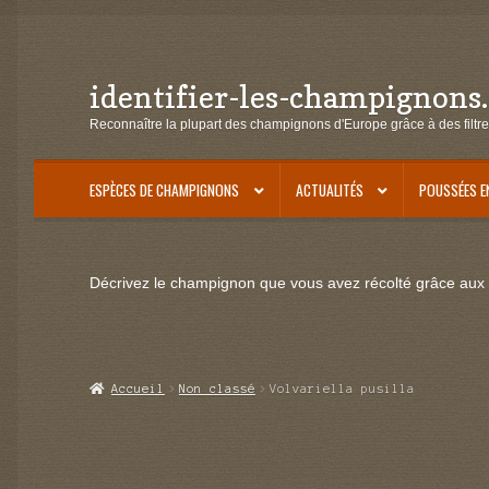
identifier-les-champignons
Aller
Aller
à
au
Reconnaître la plupart des champignons d'Europe grâce à des filtre
la
contenu
navigation
ESPÈCES DE CHAMPIGNONS
ACTUALITÉS
POUSSÉES E
Décrivez le champignon que vous avez récolté grâce aux f
Accueil
Non classé
Volvariella pusilla