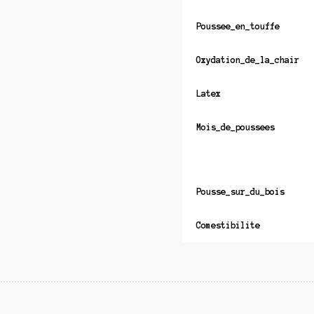
Poussee_en_touffe
Oxydation_de_la_chair
Latex
Mois_de_poussees
Pousse_sur_du_bois
Comestibilite