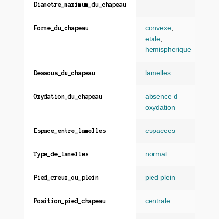
Diametre_maximum_du_chapeau
convexe
,
Forme_du_chapeau
etale
,
hemispherique
lamelles
Dessous_du_chapeau
absence d
Oxydation_du_chapeau
oxydation
espacees
Espace_entre_lamelles
normal
Type_de_lamelles
pied plein
Pied_creux_ou_plein
centrale
Position_pied_chapeau