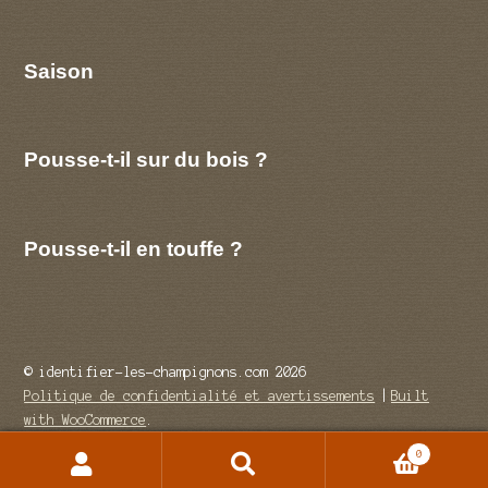
Saison
Pousse-t-il sur du bois ?
Pousse-t-il en touffe ?
© identifier-les-champignons.com 2026
Politique de confidentialité et avertissements
Built
with WooCommerce
.
0
Recherche
Recherche