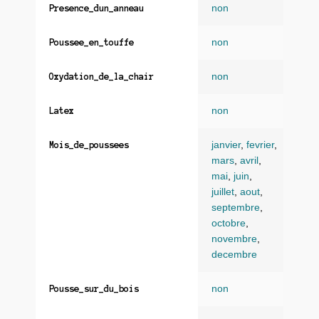
non
Presence_dun_anneau
non
Poussee_en_touffe
non
Oxydation_de_la_chair
non
Latex
janvier
,
fevrier
,
Mois_de_poussees
mars
,
avril
,
mai
,
juin
,
juillet
,
aout
,
septembre
,
octobre
,
novembre
,
decembre
non
Pousse_sur_du_bois