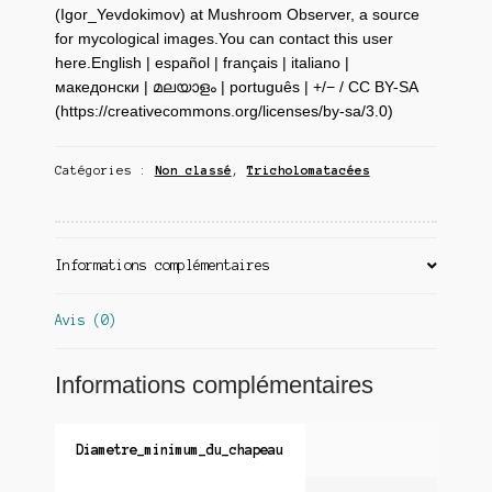
(Igor_Yevdokimov) at Mushroom Observer, a source
for mycological images.You can contact this user
here.English | español | français | italiano |
македонски | മലയാളം | português | +/− / CC BY-SA
(https://creativecommons.org/licenses/by-sa/3.0)
Catégories :
Non classé
,
Tricholomatacées
Informations complémentaires
Avis (0)
Informations complémentaires
Diametre_minimum_du_chapeau