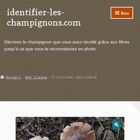
identifier-les-
Aller
Aller
Menu
à
au
champignons.com
la
contenu
navigation
Ouvrir
Espèces de champignons
le
Décrivez le champignon que vous avez récolté grâce aux filtres
menu
Ouvrir
Actualités
jusqu'à ce que vous le reconnaissiez en photo.
enfant
le
menu
Ouvrir
Poussées en temps réel
enfant
le
menu
Ouvrir
Echanges et contacts
Accueil
Non classé
Tricholoma imbricatum
enfant
le
menu
Ouvrir
Mycologie
enfant
le
menu
enfant