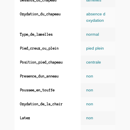
lamelles
Dessous_du_chapeau
absence d
Oxydation_du_chapeau
oxydation
normal
Type_de_lamelles
pied plein
Pied_creux_ou_plein
centrale
Position_pied_chapeau
non
Presence_dun_anneau
non
Poussee_en_touffe
non
Oxydation_de_la_chair
non
Latex