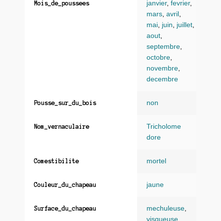
janvier
,
fevrier
,
Mois_de_poussees
mars
,
avril
,
mai
,
juin
,
juillet
,
aout
,
septembre
,
octobre
,
novembre
,
decembre
non
Pousse_sur_du_bois
Tricholome
Nom_vernaculaire
dore
mortel
Comestibilite
jaune
Couleur_du_chapeau
mechuleuse
,
Surface_du_chapeau
visqueuse