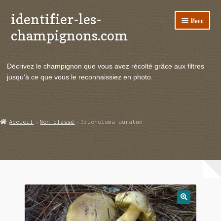
identifier-les-
Aller
Aller
Menu
à
au
champignons.com
la
contenu
navigation
Ouvrir
Espèces de champignons
le
Décrivez le champignon que vous avez récolté grâce aux filtres
menu
Ouvrir
Actualités
jusqu'à ce que vous le reconnaissiez en photo.
enfant
le
menu
Ouvrir
Poussées en temps réel
enfant
le
menu
Ouvrir
Echanges et contacts
Accueil
Non classé
Tricholoma auratum
enfant
le
menu
Ouvrir
Mycologie
enfant
le
menu
enfant