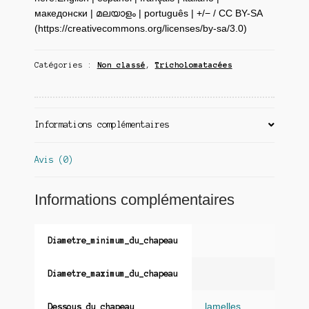
македонски | മലയാളം | português | +/− / CC BY-SA
(https://creativecommons.org/licenses/by-sa/3.0)
Catégories :
Non classé
,
Tricholomatacées
Informations complémentaires
Avis (0)
Informations complémentaires
Diametre_minimum_du_chapeau
Diametre_maximum_du_chapeau
lamelles
Dessous_du_chapeau