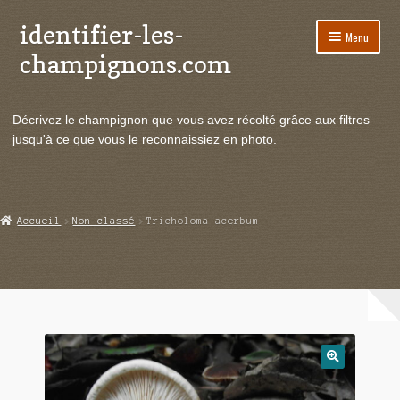
identifier-les-
Aller
Aller
Menu
à
au
champignons.com
la
contenu
navigation
Ouvrir
Espèces de champignons
le
Décrivez le champignon que vous avez récolté grâce aux filtres
menu
Ouvrir
Actualités
jusqu'à ce que vous le reconnaissiez en photo.
enfant
le
menu
Ouvrir
Poussées en temps réel
enfant
le
menu
Ouvrir
Echanges et contacts
Accueil
Non classé
Tricholoma acerbum
enfant
le
menu
Ouvrir
Mycologie
enfant
le
menu
enfant