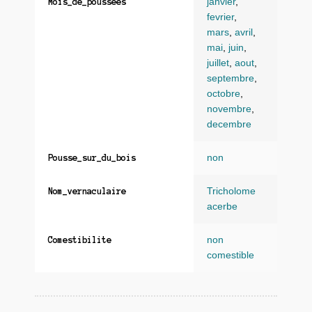
janvier
,
Mois_de_poussees
fevrier
,
mars
,
avril
,
mai
,
juin
,
juillet
,
aout
,
septembre
,
octobre
,
novembre
,
decembre
non
Pousse_sur_du_bois
Tricholome
Nom_vernaculaire
acerbe
non
Comestibilite
comestible