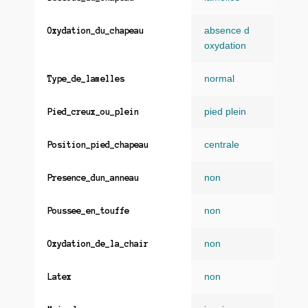
absence d
Oxydation_du_chapeau
oxydation
normal
Type_de_lamelles
pied plein
Pied_creux_ou_plein
centrale
Position_pied_chapeau
non
Presence_dun_anneau
non
Poussee_en_touffe
non
Oxydation_de_la_chair
non
Latex