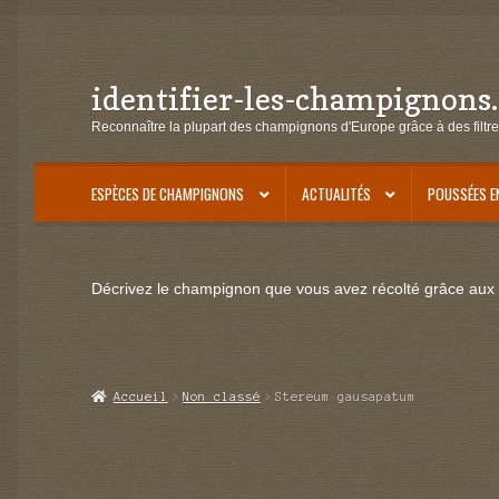
identifier-les-champignons
Aller
Aller
à
au
Reconnaître la plupart des champignons d'Europe grâce à des filtre
la
contenu
navigation
ESPÈCES DE CHAMPIGNONS
ACTUALITÉS
POUSSÉES E
Décrivez le champignon que vous avez récolté grâce aux f
Accueil
Non classé
Stereum gausapatum