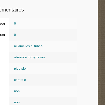
émentaires
0
eau
0
eau
ni lamelles ni tubes
absence d oxydation
pied plein
centrale
non
non