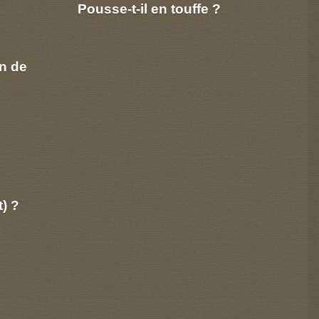
Pousse-t-il en touffe ?
n de
t) ?