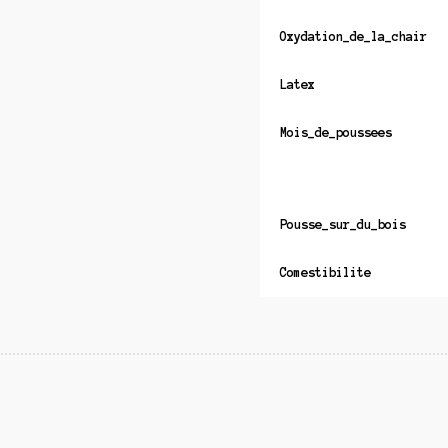
Oxydation_de_la_chair
Latex
Mois_de_poussees
Pousse_sur_du_bois
Comestibilite