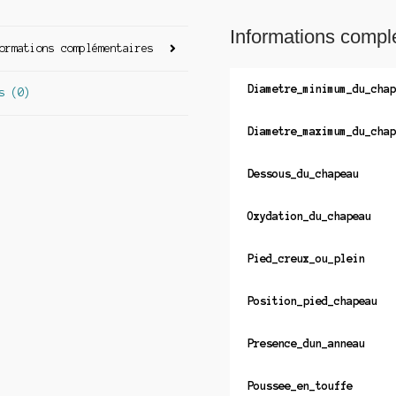
Informations compl
ormations complémentaires
Diametre_minimum_du_chap
s (0)
Diametre_maximum_du_chap
Dessous_du_chapeau
Oxydation_du_chapeau
Pied_creux_ou_plein
Position_pied_chapeau
Presence_dun_anneau
Poussee_en_touffe