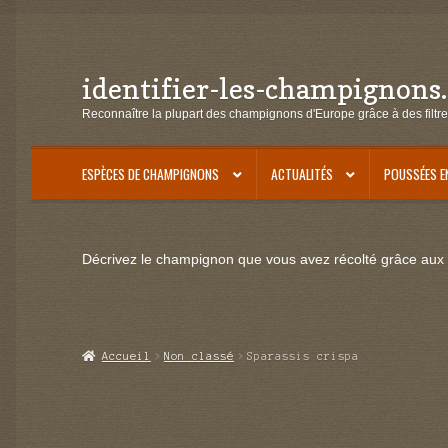
identifier-les-champignons
Aller
Aller
à
au
Reconnaître la plupart des champignons d'Europe grâce à des filtre
la
contenu
navigation
ESPÈCES DE CHAMPIGNONS
ACTUALITÉS
POUSSÉES E
Décrivez le champignon que vous avez récolté grâce aux f
Accueil
Non classé
Sparassis crispa