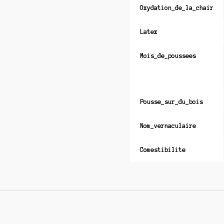
Oxydation_de_la_chair
Latex
Mois_de_poussees
Pousse_sur_du_bois
Nom_vernaculaire
Comestibilite