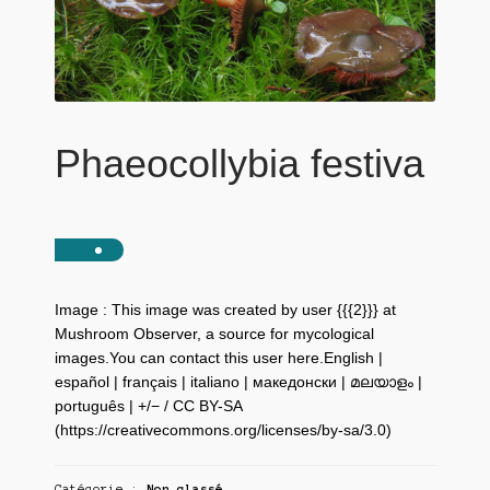
Phaeocollybia festiva
Image : This image was created by user {{{2}}} at
Mushroom Observer, a source for mycological
images.You can contact this user here.English |
español | français | italiano | македонски | മലയാളം |
português | +/− / CC BY-SA
(https://creativecommons.org/licenses/by-sa/3.0)
Catégorie :
Non classé