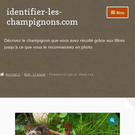
identifier-les-
Aller
Aller
Menu
à
au
champignons.com
la
contenu
navigation
Ouvrir
Espèces de champignons
le
Décrivez le champignon que vous avez récolté grâce aux filtres
menu
Ouvrir
Actualités
jusqu'à ce que vous le reconnaissiez en photo.
enfant
le
menu
Ouvrir
Poussées en temps réel
enfant
le
menu
Ouvrir
Echanges et contacts
Accueil
Non classé
Phaeocollybia festiva
enfant
le
menu
Ouvrir
Mycologie
enfant
le
menu
enfant