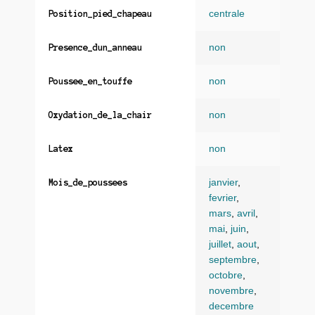
centrale
Position_pied_chapeau
non
Presence_dun_anneau
non
Poussee_en_touffe
non
Oxydation_de_la_chair
non
Latex
janvier
,
Mois_de_poussees
fevrier
,
mars
,
avril
,
mai
,
juin
,
juillet
,
aout
,
septembre
,
octobre
,
novembre
,
decembre