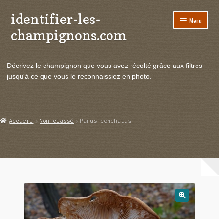
identifier-les-
Aller
Aller
Menu
à
au
champignons.com
la
contenu
navigation
Ouvrir
Espèces de champignons
le
Décrivez le champignon que vous avez récolté grâce aux filtres
menu
Ouvrir
Actualités
jusqu'à ce que vous le reconnaissiez en photo.
enfant
le
menu
Ouvrir
Poussées en temps réel
enfant
le
menu
Ouvrir
Echanges et contacts
Accueil
Non classé
Panus conchatus
enfant
le
menu
Ouvrir
Mycologie
enfant
le
menu
enfant