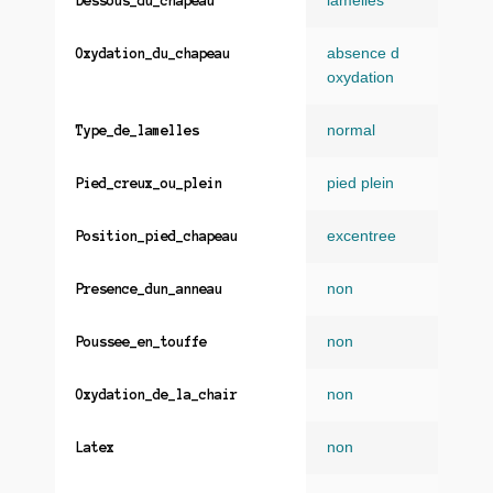
lamelles
Dessous_du_chapeau
absence d
Oxydation_du_chapeau
oxydation
normal
Type_de_lamelles
pied plein
Pied_creux_ou_plein
excentree
Position_pied_chapeau
non
Presence_dun_anneau
non
Poussee_en_touffe
non
Oxydation_de_la_chair
non
Latex