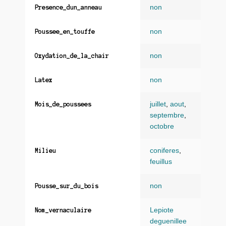
non
Presence_dun_anneau
non
Poussee_en_touffe
non
Oxydation_de_la_chair
non
Latex
juillet
,
aout
,
Mois_de_poussees
septembre
,
octobre
coniferes
,
Milieu
feuillus
non
Pousse_sur_du_bois
Lepiote
Nom_vernaculaire
deguenillee