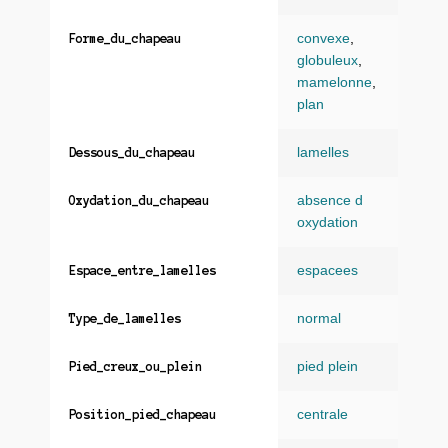
convexe
,
Forme_du_chapeau
globuleux
,
mamelonne
,
plan
lamelles
Dessous_du_chapeau
absence d
Oxydation_du_chapeau
oxydation
espacees
Espace_entre_lamelles
normal
Type_de_lamelles
pied plein
Pied_creux_ou_plein
centrale
Position_pied_chapeau