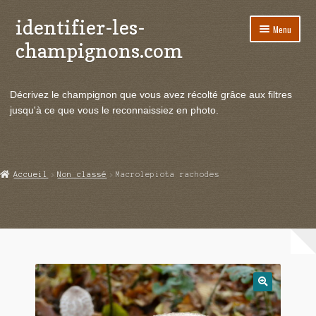
identifier-les-
Aller
Aller
Menu
à
au
champignons.com
la
contenu
navigation
Ouvrir
Espèces de champignons
le
Décrivez le champignon que vous avez récolté grâce aux filtres
menu
Ouvrir
Actualités
jusqu'à ce que vous le reconnaissiez en photo.
enfant
le
menu
Ouvrir
Poussées en temps réel
enfant
le
menu
Ouvrir
Echanges et contacts
Accueil
Non classé
Macrolepiota rachodes
enfant
le
menu
Ouvrir
Mycologie
enfant
le
menu
enfant