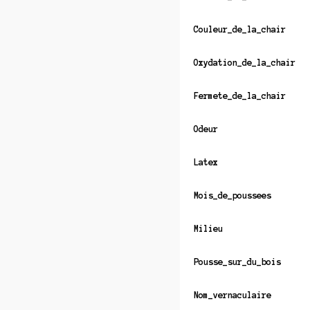
Couleur_de_la_chair
Oxydation_de_la_chair
Fermete_de_la_chair
Odeur
Latex
Mois_de_poussees
Milieu
Pousse_sur_du_bois
Nom_vernaculaire