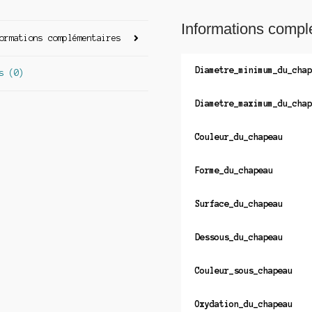
Informations compl
ormations complémentaires
Diametre_minimum_du_chap
s (0)
Diametre_maximum_du_chap
Couleur_du_chapeau
Forme_du_chapeau
Surface_du_chapeau
Dessous_du_chapeau
Couleur_sous_chapeau
Oxydation_du_chapeau