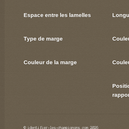
Espace entre les lamelles
Longu
Type de marge
Coule
Couleur de la marge
Couleu
Positi
rappo
© identifier-les-champignons.com 2026