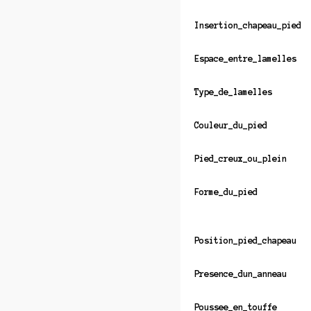
Insertion_chapeau_pied
Espace_entre_lamelles
Type_de_lamelles
Couleur_du_pied
Pied_creux_ou_plein
Forme_du_pied
Position_pied_chapeau
Presence_dun_anneau
Poussee_en_touffe