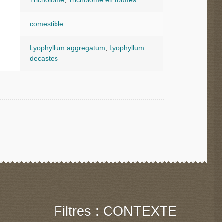
Tricholome
,
Tricholome en touffes
comestible
Lyophyllum aggregatum
,
Lyophyllum
decastes
Filtres : CONTEXTE