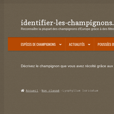
identifier-les-champignons
Aller
Aller
à
au
Reconnaître la plupart des champignons d'Europe grâce à des filtre
la
contenu
navigation
ESPÈCES DE CHAMPIGNONS
ACTUALITÉS
POUSSÉES E
Décrivez le champignon que vous avez récolté grâce aux f
Accueil
Non classé
Lyophyllum loricatum