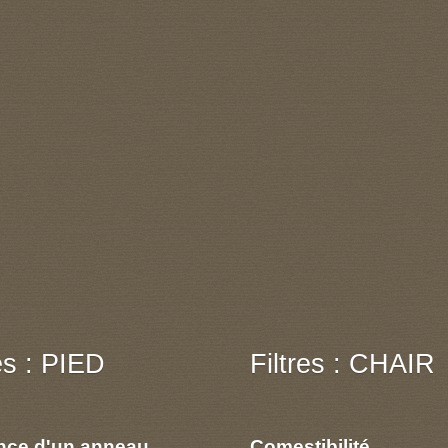
res : PIED
Filtres : CHAIR
nce d'un anneau
Comestibilité