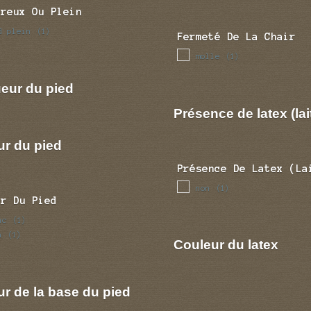
Creux Ou Plein
d plein
(1)
Fermeté De La Chair
molle
(1)
eur du pied
Présence de latex (lai
ur du pied
Présence De Latex (la
non
(1)
ur Du Pied
nc
(1)
n
(1)
Couleur du latex
r de la base du pied