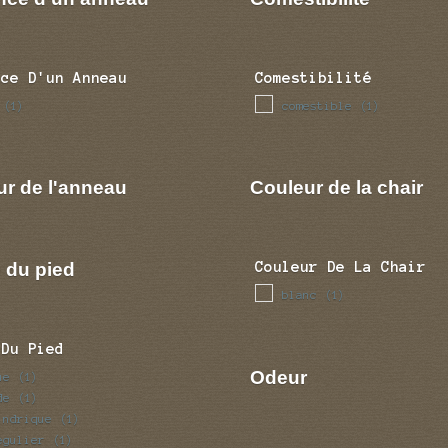
nce D'un Anneau
Comestibilité
comestible
(1)
(1)
ur de l'anneau
Couleur de la chair
 du pied
Couleur De La Chair
blanc
(1)
 Du Pied
Odeur
ue
(1)
de
(1)
indrique
(1)
egulier
(1)