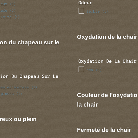
Odeur
ueux
(1)
sade
(1)
faible
(1)
ulaire
(1)
Oxydation de la chair
ion du chapeau sur le
Oxydation De La Chair
non
(1)
tion Du Chapeau Sur Le
ees echancrees
(1)
rginees
Couleur de l'oxydatio
(1)
la chair
reux ou plein
Fermeté de la chair