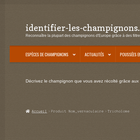
identifier-les-champignons
Aller
Aller
à
au
Reconnaître la plupart des champignons d'Europe grâce à des filtre
la
contenu
navigation
ESPÈCES DE CHAMPIGNONS
ACTUALITÉS
POUSSÉES E
Décrivez le champignon que vous avez récolté grâce aux f
Accueil
Produit Nom_vernaculaire
Tricholome