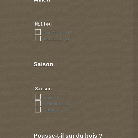
Milieu
coniferes
(1)
feuillus
(1)
Saison
Saison
aout
(1)
septembre
(1)
octobre
(1)
Pousse-t-il sur du bois ?