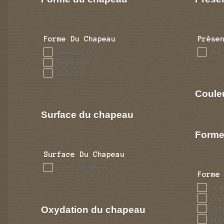
Forme Du Chapeau
Prése
convexe
non
(1)
mamelonne
(1)
plan
(1)
Coule
Surface du chapeau
Forme
Surface Du Chapeau
cartilagineuse
(1)
Forme
arq
cou
Oxydation du chapeau
cyl
irr