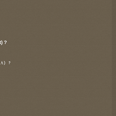
t) ?
it) ?