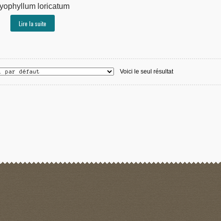
yophyllum loricatum
Lire la suite
Voici le seul résultat