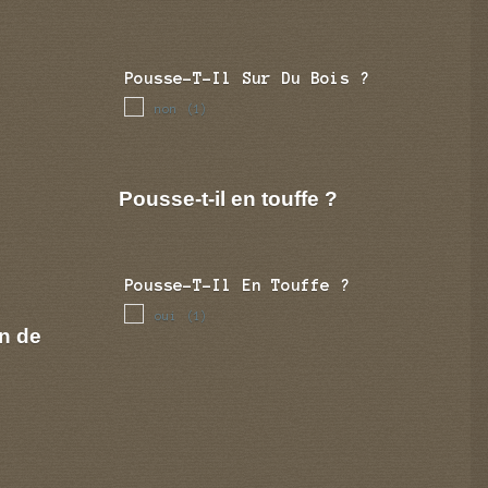
Pousse-T-Il Sur Du Bois ?
non
(1)
Pousse-t-il en touffe ?
Pousse-T-Il En Touffe ?
oui
(1)
n de