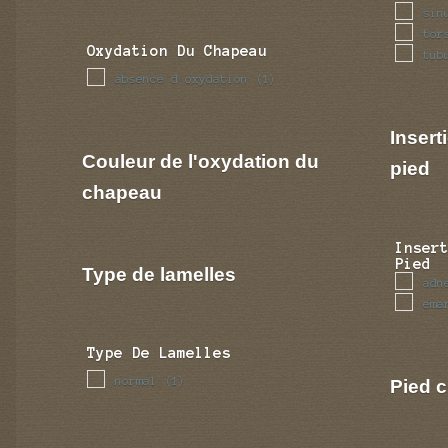
sin
tor
Oxydation Du Chapeau
tub
absence d oxydation
(1)
Insert
Couleur de l'oxydation du
pied
chapeau
Inser
Pied
Type de lamelles
adn
ema
Type De Lamelles
normal
Pied c
(1)