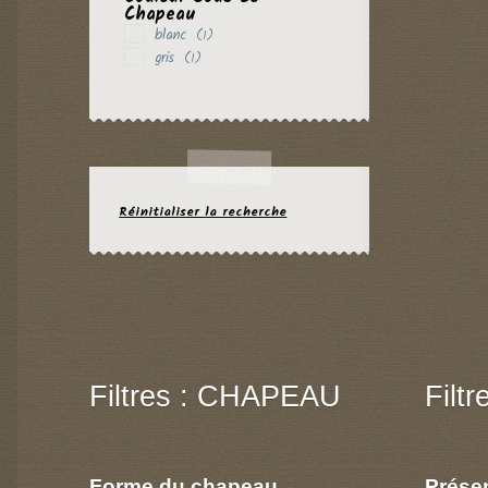
Chapeau
blanc
(1)
gris
(1)
Réinitialiser la recherche
Filtres : CHAPEAU
Filt
Forme du chapeau
Prése