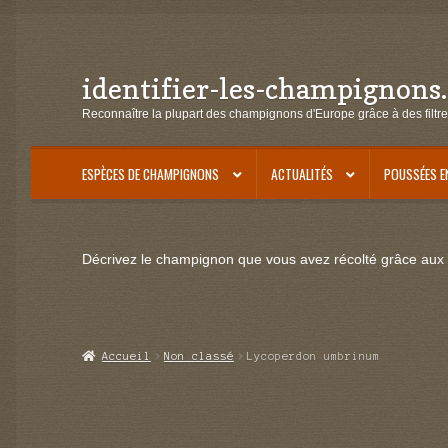
identifier-les-champignons
Aller
Aller
à
au
Reconnaître la plupart des champignons d'Europe grâce à des filtre
la
contenu
navigation
ESPÈCES DE CHAMPIGNONS
ACTUALITÉS
POUSSÉES E
Décrivez le champignon que vous avez récolté grâce aux f
Accueil
Non classé
Lycoperdon umbrinum