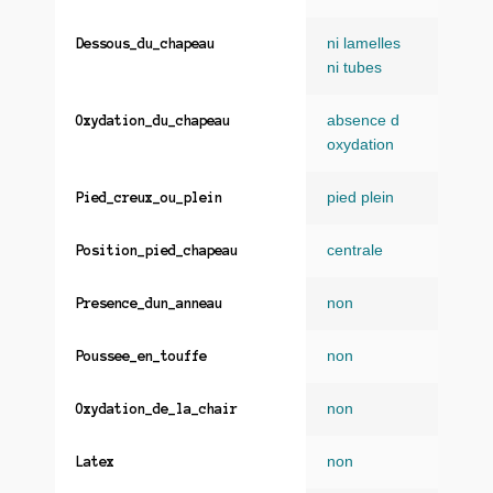
ni lamelles
Dessous_du_chapeau
ni tubes
absence d
Oxydation_du_chapeau
oxydation
pied plein
Pied_creux_ou_plein
centrale
Position_pied_chapeau
non
Presence_dun_anneau
non
Poussee_en_touffe
non
Oxydation_de_la_chair
non
Latex