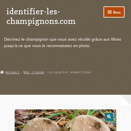
identifier-les-
Aller
Aller
Menu
à
au
champignons.com
la
contenu
navigation
Ouvrir
Espèces de champignons
le
Décrivez le champignon que vous avez récolté grâce aux filtres
menu
Ouvrir
Actualités
jusqu'à ce que vous le reconnaissiez en photo.
enfant
le
menu
Ouvrir
Poussées en temps réel
enfant
le
menu
Ouvrir
Echanges et contacts
Accueil
Non classé
Lycoperdon mammiforme
enfant
le
menu
Ouvrir
Mycologie
enfant
le
menu
enfant