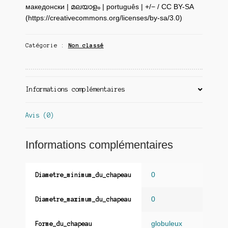
македонски | മലയാളം | português | +/− / CC BY-SA
(https://creativecommons.org/licenses/by-sa/3.0)
Catégorie :
Non classé
Informations complémentaires
Avis (0)
Informations complémentaires
0
Diametre_minimum_du_chapeau
0
Diametre_maximum_du_chapeau
globuleux
Forme_du_chapeau