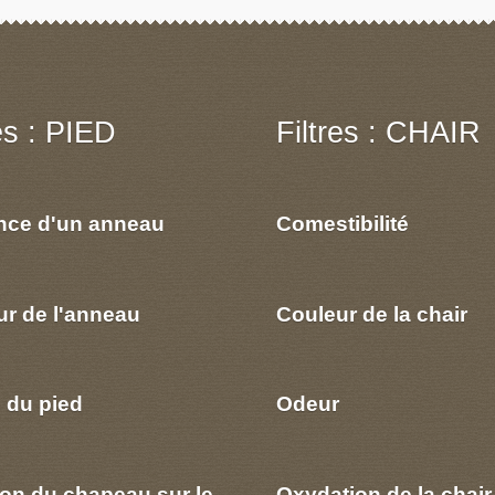
res : PIED
Filtres : CHAIR
nce d'un anneau
Comestibilité
ur de l'anneau
Couleur de la chair
 du pied
Odeur
ion du chapeau sur le
Oxydation de la chair