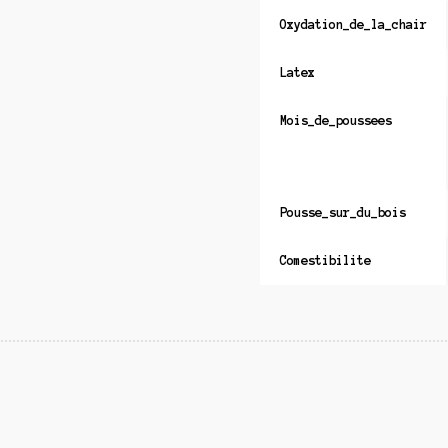
Oxydation_de_la_chair
Latex
Mois_de_poussees
Pousse_sur_du_bois
Comestibilite