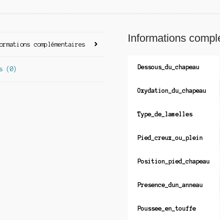
Informations compl
ormations complémentaires
Dessous_du_chapeau
s (0)
Oxydation_du_chapeau
Type_de_lamelles
Pied_creux_ou_plein
Position_pied_chapeau
Presence_dun_anneau
Poussee_en_touffe