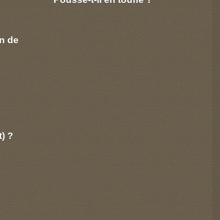
n de
t) ?