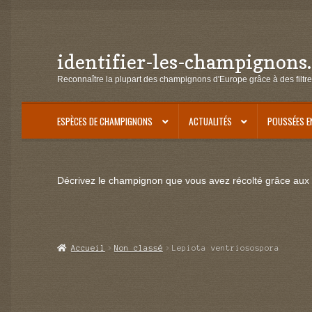
identifier-les-champignons
Aller
Aller
à
au
Reconnaître la plupart des champignons d'Europe grâce à des filtre
la
contenu
navigation
ESPÈCES DE CHAMPIGNONS
ACTUALITÉS
POUSSÉES E
Décrivez le champignon que vous avez récolté grâce aux f
Accueil
Non classé
Lepiota ventriosospora