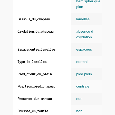
hemispherique
,
plan
lamelles
Dessous_du_chapeau
absence d
Oxydation_du_chapeau
oxydation
espacees
Espace_entre_lamelles
normal
Type_de_lamelles
pied plein
Pied_creux_ou_plein
centrale
Position_pied_chapeau
non
Presence_dun_anneau
non
Poussee_en_touffe