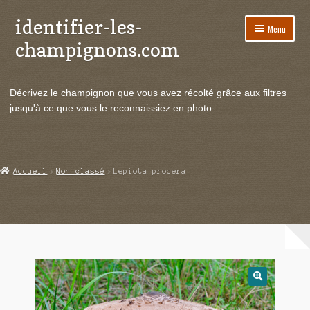
identifier-les-
Aller
Aller
Menu
à
au
champignons.com
la
contenu
navigation
Ouvrir
Espèces de champignons
le
Décrivez le champignon que vous avez récolté grâce aux filtres
menu
Ouvrir
Actualités
jusqu'à ce que vous le reconnaissiez en photo.
enfant
le
menu
Ouvrir
Poussées en temps réel
enfant
le
menu
Ouvrir
Echanges et contacts
Accueil
Non classé
Lepiota procera
enfant
le
menu
Ouvrir
Mycologie
enfant
le
menu
enfant