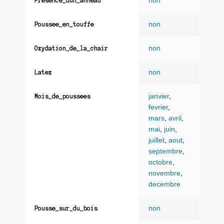
non
Presence_dun_anneau
non
Poussee_en_touffe
non
Oxydation_de_la_chair
non
Latex
janvier
,
Mois_de_poussees
fevrier
,
mars
,
avril
,
mai
,
juin
,
juillet
,
aout
,
septembre
,
octobre
,
novembre
,
decembre
non
Pousse_sur_du_bois