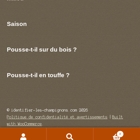
Saison
Pousse-t-il sur du bois ?
Pousse-t-il en touffe ?
© identifier-les-champignons.com 2026
Politique de confidentialité et avertissements
Built
with WooCommerce
.
0
Recherche
Recherche