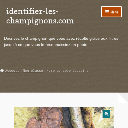
identifier-les-
Aller
Aller
Menu
à
au
champignons.com
la
contenu
navigation
Ouvrir
Espèces de champignons
le
Décrivez le champignon que vous avez récolté grâce aux filtres
menu
Ouvrir
Actualités
jusqu'à ce que vous le reconnaissiez en photo.
enfant
le
menu
Ouvrir
Poussées en temps réel
enfant
le
menu
Ouvrir
Echanges et contacts
Accueil
Non classé
Hymenochaete tabacina
enfant
le
menu
Ouvrir
Mycologie
enfant
le
menu
enfant