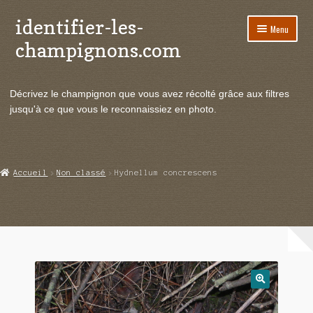
identifier-les-
Aller
Aller
Menu
à
au
champignons.com
la
contenu
navigation
Ouvrir
Espèces de champignons
le
Décrivez le champignon que vous avez récolté grâce aux filtres
menu
Ouvrir
Actualités
jusqu'à ce que vous le reconnaissiez en photo.
enfant
le
menu
Ouvrir
Poussées en temps réel
enfant
le
menu
Ouvrir
Echanges et contacts
Accueil
Non classé
Hydnellum concrescens
enfant
le
menu
Ouvrir
Mycologie
enfant
le
menu
enfant