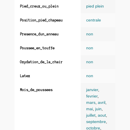
pied plein
Pied_creux_ou_plein
centrale
Position_pied_chapeau
non
Presence_dun_anneau
non
Poussee_en_touffe
non
Oxydation_de_la_chair
non
Latex
janvier
,
Mois_de_poussees
fevrier
,
mars
,
avril
,
mai
,
juin
,
juillet
,
aout
,
septembre
,
octobre
,