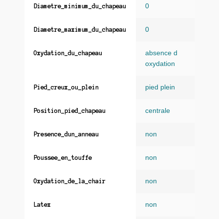
0
Diametre_minimum_du_chapeau
0
Diametre_maximum_du_chapeau
absence d
Oxydation_du_chapeau
oxydation
pied plein
Pied_creux_ou_plein
centrale
Position_pied_chapeau
non
Presence_dun_anneau
non
Poussee_en_touffe
non
Oxydation_de_la_chair
non
Latex