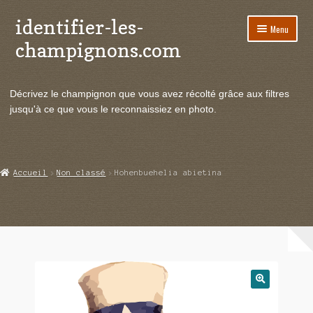
identifier-les-
Aller
Aller
Menu
à
au
champignons.com
la
contenu
navigation
Ouvrir
Espèces de champignons
le
Décrivez le champignon que vous avez récolté grâce aux filtres
menu
Ouvrir
Actualités
jusqu'à ce que vous le reconnaissiez en photo.
enfant
le
menu
Ouvrir
Poussées en temps réel
enfant
le
menu
Ouvrir
Echanges et contacts
Accueil
Non classé
Hohenbuehelia abietina
enfant
le
menu
Ouvrir
Mycologie
enfant
le
menu
enfant