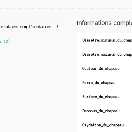
Informations compl
ormations complémentaires
Diametre_minimum_du_chap
s (0)
Diametre_maximum_du_chap
Couleur_du_chapeau
Forme_du_chapeau
Surface_du_chapeau
Dessous_du_chapeau
Oxydation_du_chapeau