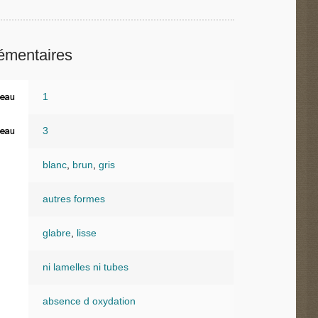
émentaires
1
eau
3
eau
blanc
,
brun
,
gris
autres formes
glabre
,
lisse
ni lamelles ni tubes
absence d oxydation