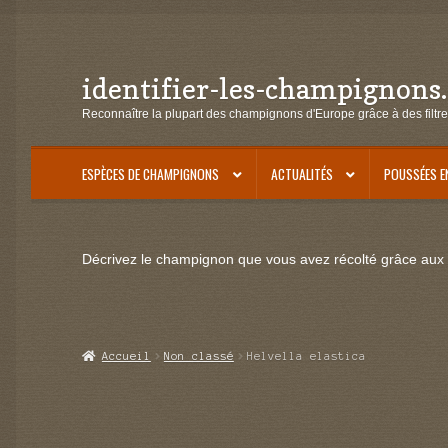
identifier-les-champignons
Aller
Aller
à
au
Reconnaître la plupart des champignons d'Europe grâce à des filtre
la
contenu
navigation
ESPÈCES DE CHAMPIGNONS
ACTUALITÉS
POUSSÉES E
Décrivez le champignon que vous avez récolté grâce aux f
Accueil
Non classé
Helvella elastica