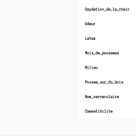
Oxydation_de_la_chair
Odeur
Latex
Mois_de_poussees
Milieu
Pousse_sur_du_bois
Nom_vernaculaire
Comestibilite