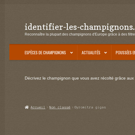
identifier-les-champignons
Aller
Aller
à
au
Reconnaître la plupart des champignons d'Europe grâce à des filtre
la
contenu
navigation
ESPÈCES DE CHAMPIGNONS
ACTUALITÉS
POUSSÉES E
Décrivez le champignon que vous avez récolté grâce aux f
Accueil
Non classé
Gyromitra gigas