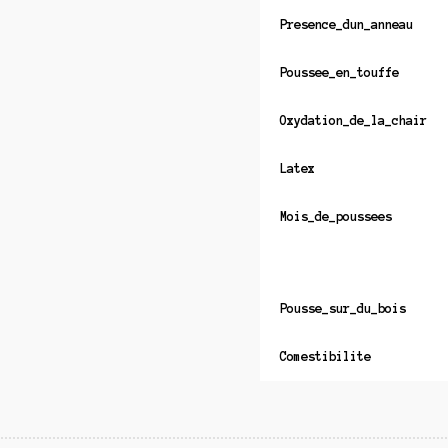
Presence_dun_anneau
Poussee_en_touffe
Oxydation_de_la_chair
Latex
Mois_de_poussees
Pousse_sur_du_bois
Comestibilite