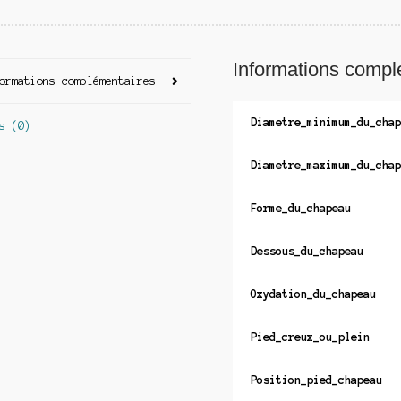
Informations compl
ormations complémentaires
Diametre_minimum_du_chap
s (0)
Diametre_maximum_du_chap
Forme_du_chapeau
Dessous_du_chapeau
Oxydation_du_chapeau
Pied_creux_ou_plein
Position_pied_chapeau