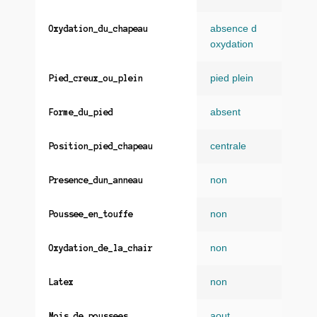
absence d
Oxydation_du_chapeau
oxydation
pied plein
Pied_creux_ou_plein
absent
Forme_du_pied
centrale
Position_pied_chapeau
non
Presence_dun_anneau
non
Poussee_en_touffe
non
Oxydation_de_la_chair
non
Latex
aout
,
Mois_de_poussees