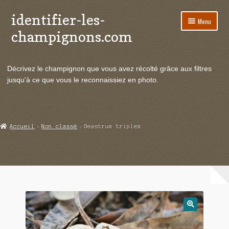
identifier-les-
Aller
Aller
Menu
à
au
champignons.com
la
contenu
navigation
Ouvrir
Espèces de champignons
le
Décrivez le champignon que vous avez récolté grâce aux filtres
menu
Ouvrir
Actualités
jusqu'à ce que vous le reconnaissiez en photo.
enfant
le
menu
Ouvrir
Poussées en temps réel
enfant
le
menu
Ouvrir
Echanges et contacts
Accueil
Non classé
Geastrum triplex
enfant
le
menu
Ouvrir
Mycologie
enfant
le
menu
enfant