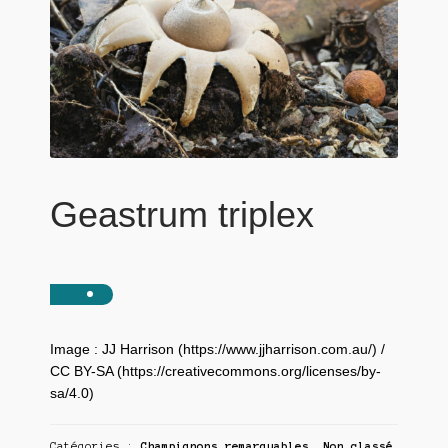
Geastrum triplex
Image : JJ Harrison (https://www.jjharrison.com.au/) /
CC BY-SA (https://creativecommons.org/licenses/by-
sa/4.0)
Catégories :
Champignons remarquables
,
Non classé