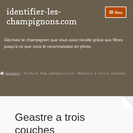
identifier-les-
Aller
Aller
Menu
à
au
champignons.com
la
contenu
navigation
Ouvrir
Espèces de champignons
le
Décrivez le champignon que vous avez récolté grâce aux filtres
menu
Ouvrir
Actualités
jusqu'à ce que vous le reconnaissiez en photo.
enfant
le
menu
Ouvrir
Poussées en temps réel
enfant
le
menu
Ouvrir
Echanges et contacts
Accueil
Produit Nom_vernaculaire
Geastre a trois couches
enfant
le
menu
Ouvrir
Mycologie
enfant
le
menu
enfant
Geastre a trois
couches