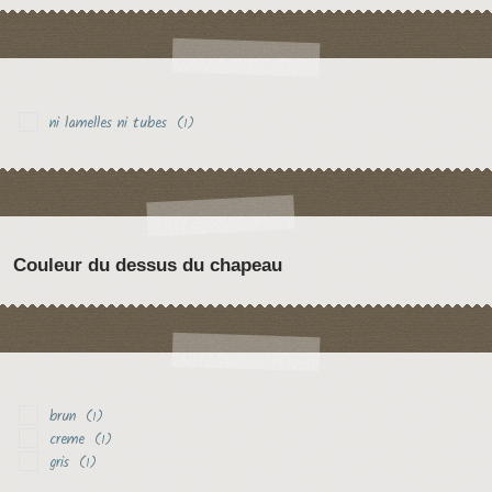
ni lamelles ni tubes
(1)
Couleur du dessus du chapeau
brun
(1)
creme
(1)
gris
(1)