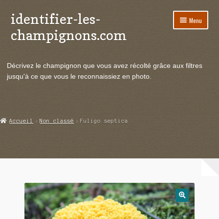
identifier-les-
Aller
Aller
Menu
à
au
champignons.com
la
contenu
navigation
Ouvrir
Espèces de champignons
le
Décrivez le champignon que vous avez récolté grâce aux filtres
menu
Ouvrir
Actualités
jusqu'à ce que vous le reconnaissiez en photo.
enfant
le
menu
Ouvrir
Poussées en temps réel
enfant
le
menu
Ouvrir
Echanges et contacts
Accueil
Non classé
Fuligo septica
enfant
le
menu
Ouvrir
Mycologie
enfant
le
menu
enfant