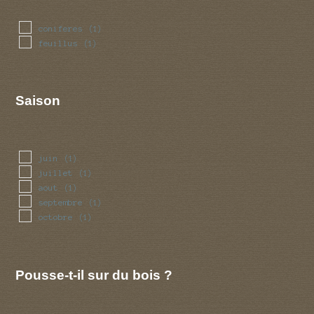
coniferes
(1)
feuillus
(1)
Saison
juin
(1)
juillet
(1)
aout
(1)
septembre
(1)
octobre
(1)
Pousse-t-il sur du bois ?