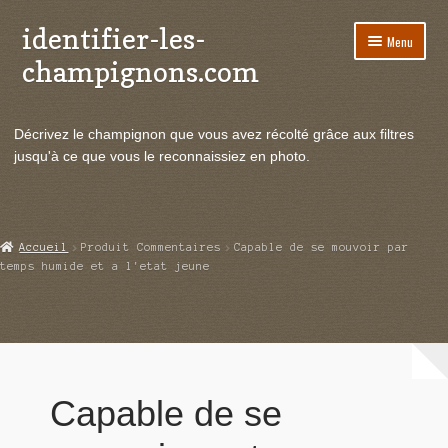
identifier-les-
Aller
Aller
Menu
à
au
champignons.com
la
contenu
navigation
Ouvrir
Espèces de champignons
le
Décrivez le champignon que vous avez récolté grâce aux filtres
menu
Ouvrir
Actualités
jusqu'à ce que vous le reconnaissiez en photo.
enfant
le
menu
Ouvrir
Poussées en temps réel
enfant
le
menu
Ouvrir
Echanges et contacts
Accueil
Produit Commentaires
Capable de se mouvoir par
enfant
le
temps humide et a l'etat jeune
menu
Ouvrir
Mycologie
enfant
le
menu
enfant
Capable de se