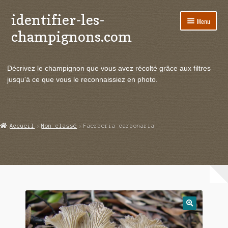
identifier-les-
Aller
Aller
Menu
à
au
champignons.com
la
contenu
navigation
Ouvrir
Espèces de champignons
le
Décrivez le champignon que vous avez récolté grâce aux filtres
menu
Ouvrir
Actualités
jusqu'à ce que vous le reconnaissiez en photo.
enfant
le
menu
Ouvrir
Poussées en temps réel
enfant
le
menu
Ouvrir
Echanges et contacts
Accueil
Non classé
Faerberia carbonaria
enfant
le
menu
Ouvrir
Mycologie
enfant
le
menu
enfant