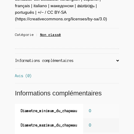
français | italiano | македонски | മലയാളം |
português | +/− / CC BY-SA
(https://creativecommons.org/licenses/by-sa/3.0)
Catégorie :
Non classé
Informations complémentaires
Avis (0)
Informations complémentaires
0
Diametre_minimum_du_chapeau
0
Diametre_maximum_du_chapeau