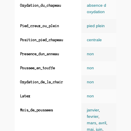
absence d
Oxydation_du_chapeau
oxydation
pied plein
Pied_creux_ou_plein
centrale
Position_pied_chapeau
non
Presence_dun_anneau
non
Poussee_en_touffe
non
Oxydation_de_la_chair
non
Latex
janvier
,
Mois_de_poussees
fevrier
,
mars
,
avril
,
mai
,
juin
,