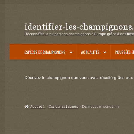
identifier-les-champignons
Aller
Aller
à
au
Reconnaître la plupart des champignons d'Europe grâce à des filtre
la
contenu
navigation
ESPÈCES DE CHAMPIGNONS
ACTUALITÉS
POUSSÉES E
Décrivez le champignon que vous avez récolté grâce aux f
Accueil
Cortinariacées
Dermocybe concinna