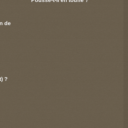
n de
t) ?