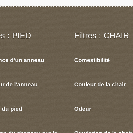
res : PIED
Filtres : CHAIR
nce d'un anneau
Comestibilité
ur de l'anneau
Couleur de la chair
 du pied
Odeur
ion du chapeau sur le
Oxydation de la chair