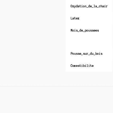
Oxydation_de_la_chair
Latex
Mois_de_poussees
Pousse_sur_du_bois
Comestibilite