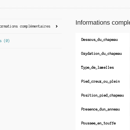
Informations compl
ormations complémentaires
Dessous_du_chapeau
s (0)
Oxydation_du_chapeau
Type_de_lamelles
Pied_creux_ou_plein
Position_pied_chapeau
Presence_dun_anneau
Poussee_en_touffe