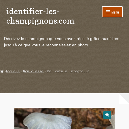
identifier-les-
Aller
Aller
Menu
à
au
champignons.com
la
contenu
navigation
Ouvrir
Espèces de champignons
le
Décrivez le champignon que vous avez récolté grâce aux filtres
menu
Ouvrir
Actualités
jusqu'à ce que vous le reconnaissiez en photo.
enfant
le
menu
Ouvrir
Poussées en temps réel
enfant
le
menu
Ouvrir
Echanges et contacts
Accueil
Non classé
Delicatula integrella
enfant
le
menu
Ouvrir
Mycologie
enfant
le
menu
enfant