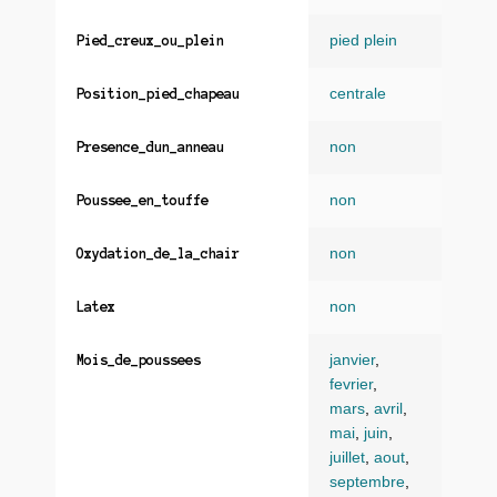
pied plein
Pied_creux_ou_plein
centrale
Position_pied_chapeau
non
Presence_dun_anneau
non
Poussee_en_touffe
non
Oxydation_de_la_chair
non
Latex
janvier
,
Mois_de_poussees
fevrier
,
mars
,
avril
,
mai
,
juin
,
juillet
,
aout
,
septembre
,