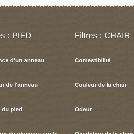
res : PIED
Filtres : CHAIR
nce d'un anneau
Comestibilité
ur de l'anneau
Couleur de la chair
 du pied
Odeur
ion du chapeau sur le
Oxydation de la chair