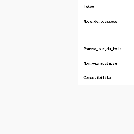
Latex
Mois_de_poussees
Pousse_sur_du_bois
Nom_vernaculaire
Comestibilite