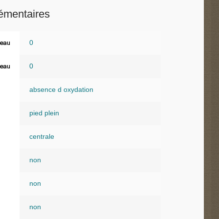
émentaires
0
eau
0
eau
absence d oxydation
pied plein
centrale
non
non
non