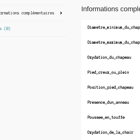
Informations compl
ormations complémentaires
Diametre_minimum_du_chap
s (0)
Diametre_maximum_du_chap
Oxydation_du_chapeau
Pied_creux_ou_plein
Position_pied_chapeau
Presence_dun_anneau
Poussee_en_touffe
Oxydation_de_la_chair