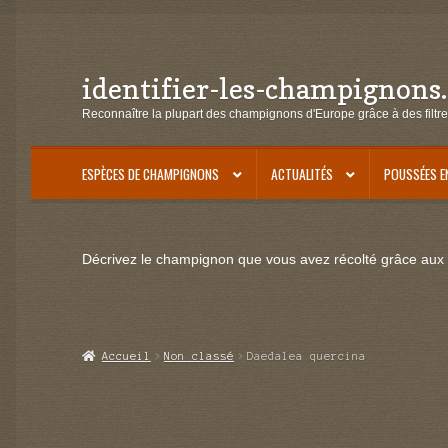
identifier-les-champignons
Aller
Aller
à
au
Reconnaître la plupart des champignons d'Europe grâce à des filtre
la
contenu
navigation
ESPÈCES DE CHAMPIGNONS
ACTUALITÉS
POUSSÉES E
Décrivez le champignon que vous avez récolté grâce aux f
Accueil
Non classé
Daedalea quercina