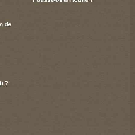
n de
t) ?