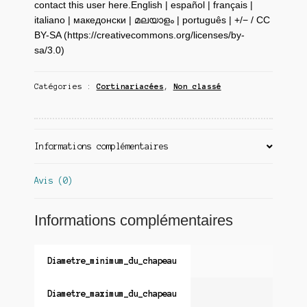
contact this user here.English | español | français |
italiano | македонски | മലയാളം | português | +/− / CC
BY-SA (https://creativecommons.org/licenses/by-
sa/3.0)
Catégories :
Cortinariacées
,
Non classé
Informations complémentaires
Avis (0)
Informations complémentaires
Diametre_minimum_du_chapeau
Diametre_maximum_du_chapeau