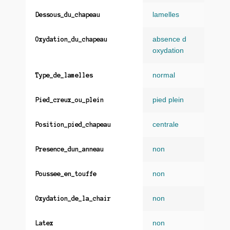
lamelles
Dessous_du_chapeau
absence d
Oxydation_du_chapeau
oxydation
normal
Type_de_lamelles
pied plein
Pied_creux_ou_plein
centrale
Position_pied_chapeau
non
Presence_dun_anneau
non
Poussee_en_touffe
non
Oxydation_de_la_chair
non
Latex