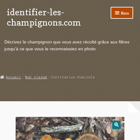
identifier-les-
Aller
Aller
Menu
à
au
champignons.com
la
contenu
navigation
Ouvrir
Espèces de champignons
le
Décrivez le champignon que vous avez récolté grâce aux filtres
menu
Ouvrir
Actualités
jusqu'à ce que vous le reconnaissiez en photo.
enfant
le
menu
Ouvrir
Poussées en temps réel
enfant
le
menu
Ouvrir
Echanges et contacts
Accueil
Non classé
Cortinarius humicola
enfant
le
menu
Ouvrir
Mycologie
enfant
le
menu
enfant