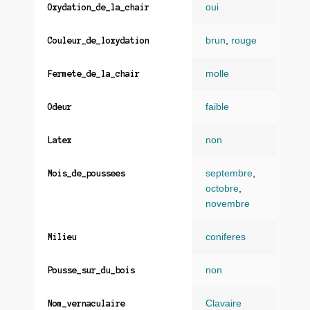
oui
Oxydation_de_la_chair
brun
,
rouge
Couleur_de_loxydation
molle
Fermete_de_la_chair
faible
Odeur
non
Latex
septembre
,
Mois_de_poussees
octobre
,
novembre
coniferes
Milieu
non
Pousse_sur_du_bois
Clavaire
Nom_vernaculaire