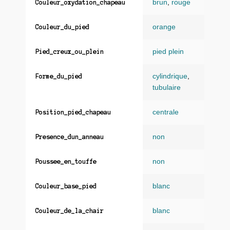
brun
,
rouge
Couleur_oxydation_chapeau
orange
Couleur_du_pied
pied plein
Pied_creux_ou_plein
cylindrique
,
Forme_du_pied
tubulaire
centrale
Position_pied_chapeau
non
Presence_dun_anneau
non
Poussee_en_touffe
blanc
Couleur_base_pied
blanc
Couleur_de_la_chair