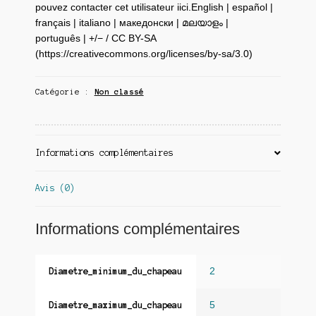
pouvez contacter cet utilisateur iici.English | español |
français | italiano | македонски | മലയാളം |
português | +/− / CC BY-SA
(https://creativecommons.org/licenses/by-sa/3.0)
Catégorie :
Non classé
Informations complémentaires
Avis (0)
Informations complémentaires
2
Diametre_minimum_du_chapeau
5
Diametre_maximum_du_chapeau