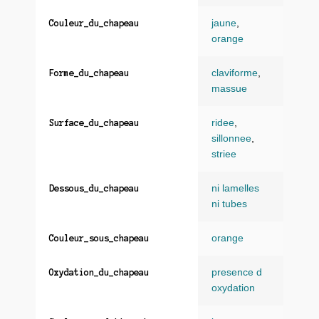
jaune
,
Couleur_du_chapeau
orange
claviforme
,
Forme_du_chapeau
massue
ridee
,
Surface_du_chapeau
sillonnee
,
striee
ni lamelles
Dessous_du_chapeau
ni tubes
orange
Couleur_sous_chapeau
presence d
Oxydation_du_chapeau
oxydation