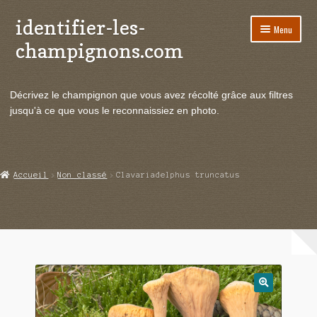
identifier-les-
Aller
Aller
Menu
à
au
champignons.com
la
contenu
navigation
Ouvrir
Espèces de champignons
le
Décrivez le champignon que vous avez récolté grâce aux filtres
menu
Ouvrir
Actualités
jusqu'à ce que vous le reconnaissiez en photo.
enfant
le
menu
Ouvrir
Poussées en temps réel
enfant
le
menu
Ouvrir
Echanges et contacts
Accueil
Non classé
Clavariadelphus truncatus
enfant
le
menu
Ouvrir
Mycologie
enfant
le
menu
enfant