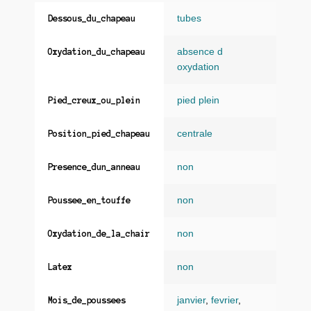
tubes
Dessous_du_chapeau
absence d
Oxydation_du_chapeau
oxydation
pied plein
Pied_creux_ou_plein
centrale
Position_pied_chapeau
non
Presence_dun_anneau
non
Poussee_en_touffe
non
Oxydation_de_la_chair
non
Latex
janvier
,
fevrier
,
Mois_de_poussees