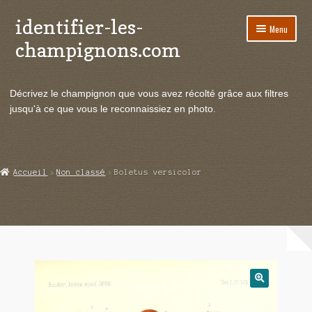
identifier-les-
Aller
Aller
Menu
à
au
champignons.com
la
contenu
navigation
Ouvrir
Espèces de champignons
le
Décrivez le champignon que vous avez récolté grâce aux filtres
menu
Ouvrir
Actualités
jusqu'à ce que vous le reconnaissiez en photo.
enfant
le
menu
Ouvrir
Poussées en temps réel
enfant
le
menu
Ouvrir
Echanges et contacts
Accueil
Non classé
Boletus versicolor
enfant
le
menu
Ouvrir
Mycologie
enfant
le
menu
enfant