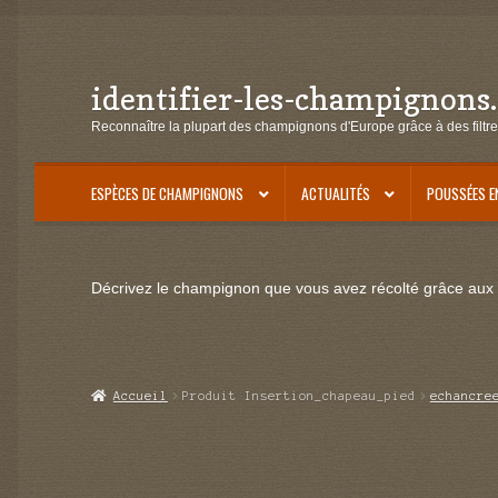
identifier-les-champignons
Aller
Aller
à
au
Reconnaître la plupart des champignons d'Europe grâce à des filtre
la
contenu
navigation
ESPÈCES DE CHAMPIGNONS
ACTUALITÉS
POUSSÉES E
Décrivez le champignon que vous avez récolté grâce aux f
Accueil
Produit Insertion_chapeau_pied
echancre