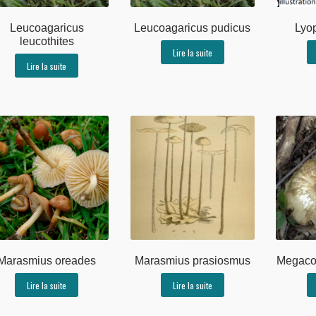
Leucoagaricus
Leucoagaricus pudicus
Lyop
leucothites
Lire la suite
Lire la suite
Marasmius oreades
Marasmius prasiosmus
Megacol
Lire la suite
Lire la suite