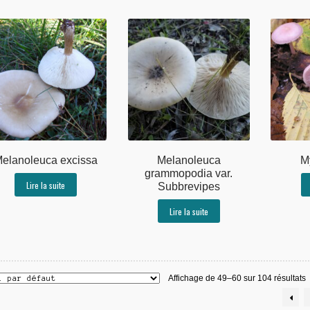
elanoleuca excissa
Melanoleuca
M
grammopodia var.
Lire la suite
Subbrevipes
Lire la suite
Affichage de 49–60 sur 104 résultats