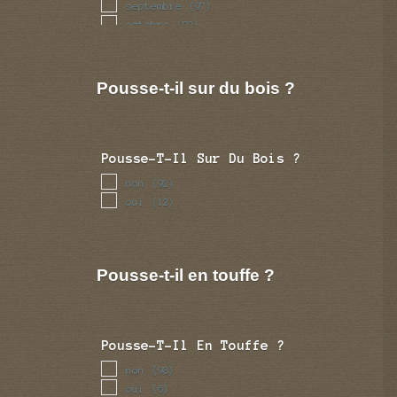
septembre
(97)
octobre
(92)
novembre
(43)
decembre
(17)
Pousse-t-il sur du bois ?
Pousse-T-Il Sur Du Bois ?
non
(92)
oui
(12)
Pousse-t-il en touffe ?
Pousse-T-Il En Touffe ?
non
(98)
oui
(6)