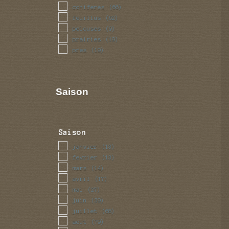
coniferes
(66)
feuillus
(62)
pelouses
(9)
prairies
(19)
pres
(19)
Saison
Saison
janvier
(13)
fevrier
(13)
mars
(14)
avril
(17)
mai
(27)
juin
(39)
juillet
(68)
aout
(79)