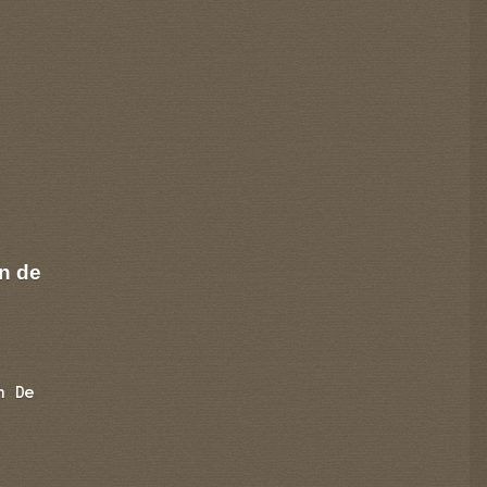
n de
n De