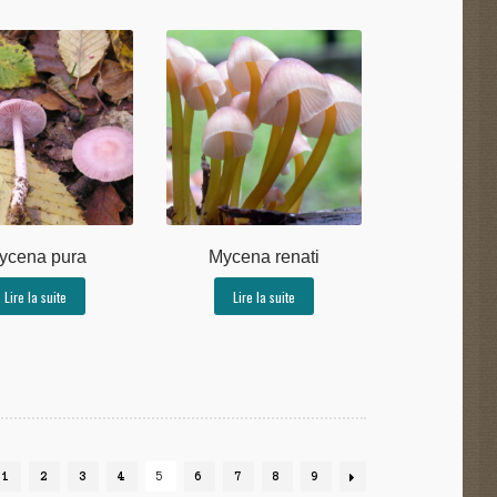
ycena pura
Mycena renati
Lire la suite
Lire la suite
1
2
3
4
5
6
7
8
9