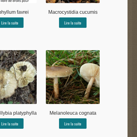
hyllum favrei
Macrocystidia cucumis
Lire la suite
Lire la suite
lybia platyphylla
Melanoleuca cognata
Lire la suite
Lire la suite