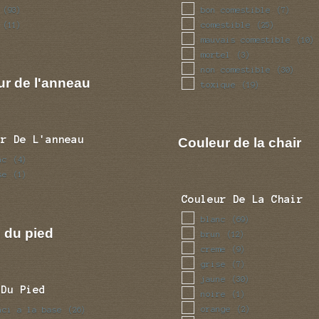
bon comestible
(93)
(7)
comestible
(11)
(25)
mauvais comestible
(10)
mortel
(3)
non comestible
(30)
ur de l'anneau
toxique
(19)
ur De L'anneau
Couleur de la chair
nc
(4)
se
(1)
Couleur De La Chair
blanc
(69)
 du pied
brun
(12)
creme
(9)
grise
(7)
jaune
(30)
 Du Pied
noire
(1)
orange
nci a la base
(2)
(26)