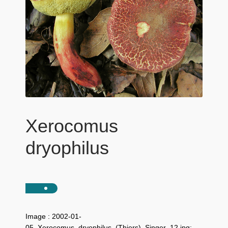
Xerocomus
dryophilus
Image : 2002-01-
05_Xerocomus_dryophilus_(Thiers)_Singer_12.jpg: