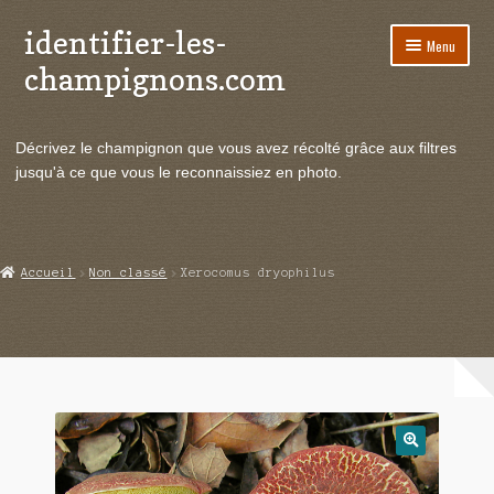
identifier-les-
Aller
Aller
Menu
à
au
champignons.com
la
contenu
navigation
Ouvrir
Espèces de champignons
le
Décrivez le champignon que vous avez récolté grâce aux filtres
menu
Ouvrir
Actualités
jusqu'à ce que vous le reconnaissiez en photo.
enfant
le
menu
Ouvrir
Poussées en temps réel
enfant
le
menu
Ouvrir
Echanges et contacts
Accueil
Non classé
Xerocomus dryophilus
enfant
le
menu
Ouvrir
Mycologie
enfant
le
menu
enfant