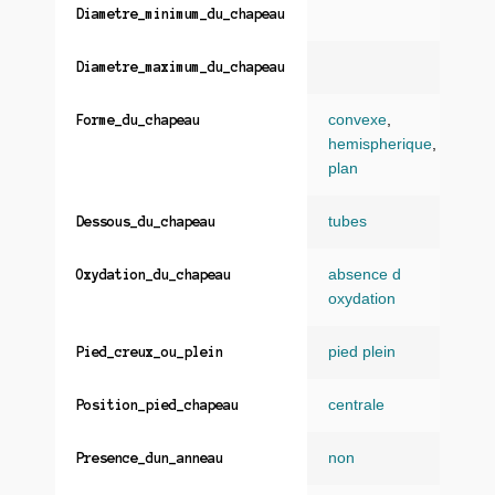
Diametre_minimum_du_chapeau
Diametre_maximum_du_chapeau
convexe
,
Forme_du_chapeau
hemispherique
,
plan
tubes
Dessous_du_chapeau
absence d
Oxydation_du_chapeau
oxydation
pied plein
Pied_creux_ou_plein
centrale
Position_pied_chapeau
non
Presence_dun_anneau