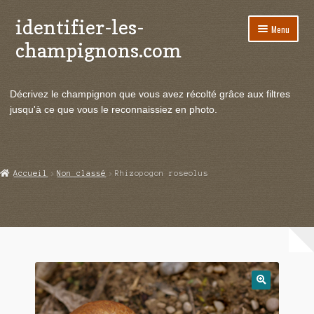
identifier-les-
Aller
Aller
Menu
à
au
champignons.com
la
contenu
navigation
Ouvrir
Espèces de champignons
le
Décrivez le champignon que vous avez récolté grâce aux filtres
menu
Ouvrir
Actualités
jusqu'à ce que vous le reconnaissiez en photo.
enfant
le
menu
Ouvrir
Poussées en temps réel
enfant
le
menu
Ouvrir
Echanges et contacts
Accueil
Non classé
Rhizopogon roseolus
enfant
le
menu
Ouvrir
Mycologie
enfant
le
menu
enfant