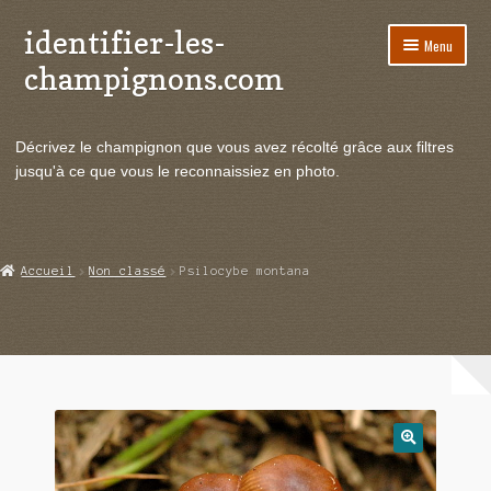
identifier-les-
Aller
Aller
Menu
à
au
champignons.com
la
contenu
navigation
Ouvrir
Espèces de champignons
le
Décrivez le champignon que vous avez récolté grâce aux filtres
menu
Ouvrir
Actualités
jusqu'à ce que vous le reconnaissiez en photo.
enfant
le
menu
Ouvrir
Poussées en temps réel
enfant
le
menu
Ouvrir
Echanges et contacts
Accueil
Non classé
Psilocybe montana
enfant
le
menu
Ouvrir
Mycologie
enfant
le
menu
enfant