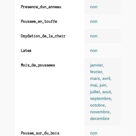
non
Presence_dun_anneau
non
Poussee_en_touffe
non
Oxydation_de_la_chair
non
Latex
janvier
,
Mois_de_poussees
fevrier
,
mars
,
avril
,
mai
,
juin
,
juillet
,
aout
,
septembre
,
octobre
,
novembre
,
decembre
non
Pousse_sur_du_bois