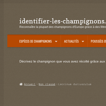
identifier-les-champignons
Aller
Aller
à
au
Reconnaître la plupart des champignons d'Europe grâce à des filtre
la
contenu
navigation
ESPÈCES DE CHAMPIGNONS
ACTUALITÉS
POUSSÉES E
Décrivez le champignon que vous avez récolté grâce aux f
Accueil
Non classé
Leccinum duriusculum