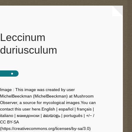
Leccinum
duriusculum
Image : This image was created by user
MichelBeeckman (MichelBeeckman) at Mushroom
Observer, a source for mycological images.You can
contact this user here.English | español | français |
italiano | македонски | മലയാളം | português | +/− /
CC BY-SA
(https://creativecommons.org/licenses/by-sa/3.0)