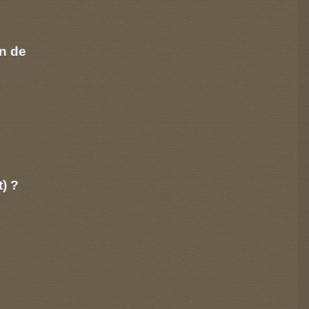
n de
t) ?