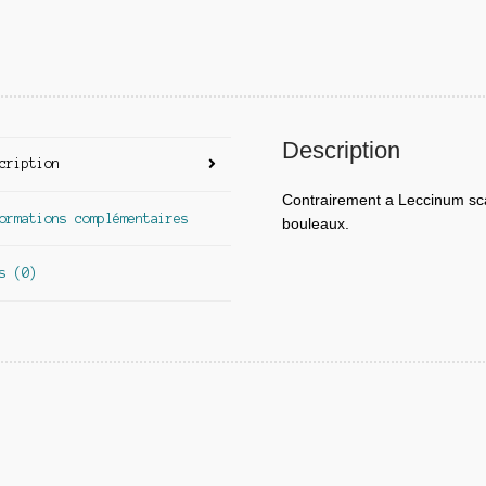
Description
cription
Contrairement a Leccinum sca
ormations complémentaires
bouleaux.
s (0)