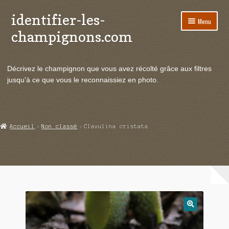
identifier-les-
Aller
Aller
Menu
à
au
champignons.com
la
contenu
navigation
Ouvrir
Espèces de champignons
le
Décrivez le champignon que vous avez récolté grâce aux filtres
menu
Ouvrir
Actualités
jusqu'à ce que vous le reconnaissiez en photo.
enfant
le
menu
Ouvrir
Poussées en temps réel
enfant
le
menu
Ouvrir
Echanges et contacts
Accueil
Non classé
Clavulina cristata
enfant
le
menu
Ouvrir
Mycologie
enfant
le
menu
enfant