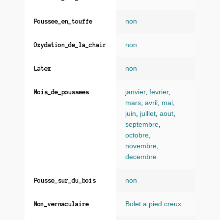
non
Poussee_en_touffe
non
Oxydation_de_la_chair
non
Latex
janvier
,
fevrier
,
Mois_de_poussees
mars
,
avril
,
mai
,
juin
,
juillet
,
aout
,
septembre
,
octobre
,
novembre
,
decembre
non
Pousse_sur_du_bois
Bolet a pied creux
Nom_vernaculaire