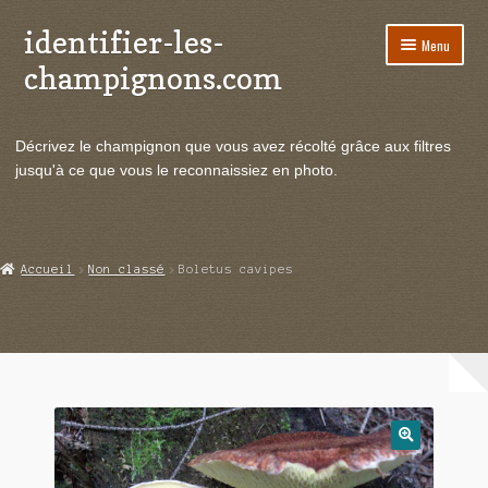
identifier-les-
Aller
Aller
Menu
à
au
champignons.com
la
contenu
navigation
Ouvrir
Espèces de champignons
le
Décrivez le champignon que vous avez récolté grâce aux filtres
menu
Ouvrir
Actualités
jusqu'à ce que vous le reconnaissiez en photo.
enfant
le
menu
Ouvrir
Poussées en temps réel
enfant
le
menu
Ouvrir
Echanges et contacts
Accueil
Non classé
Boletus cavipes
enfant
le
menu
Ouvrir
Mycologie
enfant
le
menu
enfant